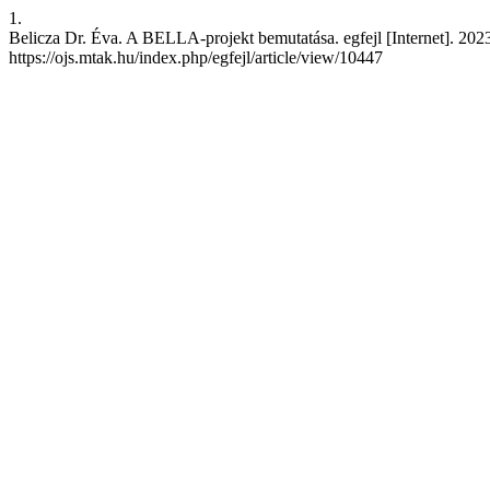
1.
Belicza Dr. Éva. A BELLA-projekt bemutatása. egfejl [Internet]. 2023.
https://ojs.mtak.hu/index.php/egfejl/article/view/10447