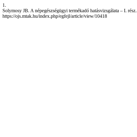
1.
Solymosy JB. A népegészségügyi termékadó hatásvizsgálata – I. rész. e
https://ojs.mtak.hu/index.php/egfejl/article/view/10418