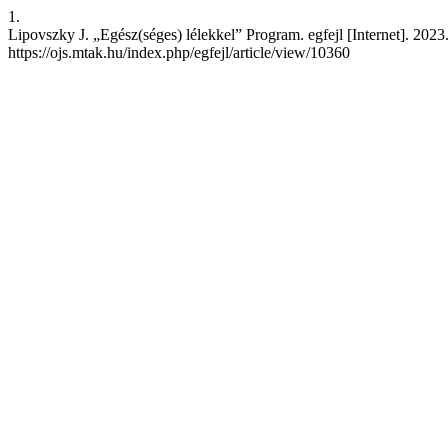
1.
Lipovszky J. „Egész(séges) lélekkel” Program. egfejl [Internet]. 2023.
https://ojs.mtak.hu/index.php/egfejl/article/view/10360