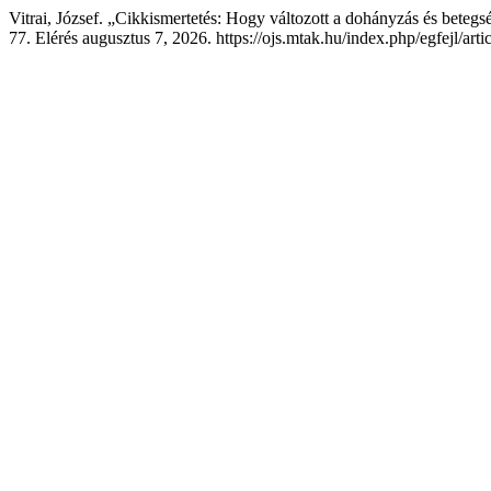
Vitrai, József. „Cikkismertetés: Hogy változott a dohányzás és beteg
77. Elérés augusztus 7, 2026. https://ojs.mtak.hu/index.php/egfejl/art