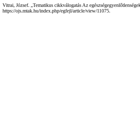
Vitrai, József. „Tematikus cikkválogatás Az egészségegyenlőtlenségek
https://ojs.mtak.hu/index.php/egfejl/article/view/11075.