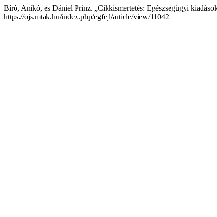
Bíró, Anikó, és Dániel Prinz. „Cikkismertetés: Egészségügyi kiadáso
https://ojs.mtak.hu/index.php/egfejl/article/view/11042.