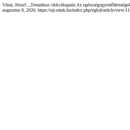
Vitrai, József. „Tematikus cikkválogatás Az egészségegyenlőtlenségek
augusztus 8, 2026. https://ojs.mtak.hu/index.php/egfejl/article/view/1