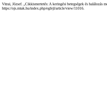
Vitrai, József. „Cikkismertetés: A keringési betegségek és halálozás 
https://ojs.mtak.hu/index.php/egfejl/article/view/11016.