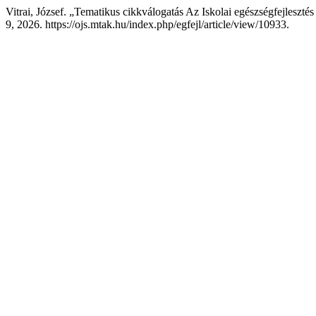
Vitrai, József. „Tematikus cikkválogatás Az Iskolai egészségfejlesztés 
9, 2026. https://ojs.mtak.hu/index.php/egfejl/article/view/10933.