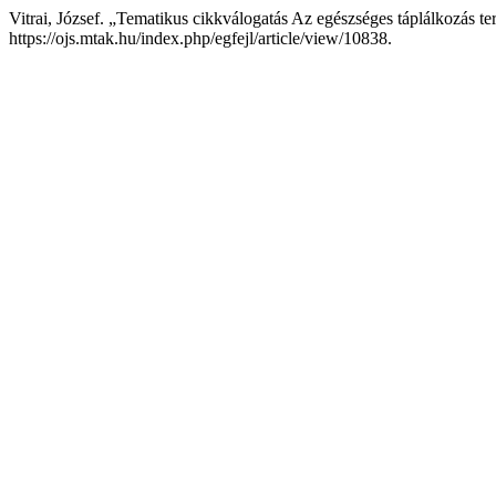
Vitrai, József. „Tematikus cikkválogatás Az egészséges táplálkozás te
https://ojs.mtak.hu/index.php/egfejl/article/view/10838.