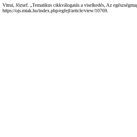
Vitrai, József. „Tematikus cikkválogatás a viselkedés, Az egészségmag
https://ojs.mtak.hu/index.php/egfejl/article/view/10769.