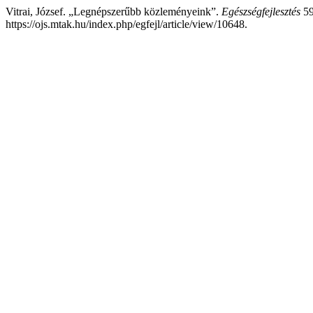
Vitrai, József. „Legnépszerűbb közleményeink”.
Egészségfejlesztés
59
https://ojs.mtak.hu/index.php/egfejl/article/view/10648.