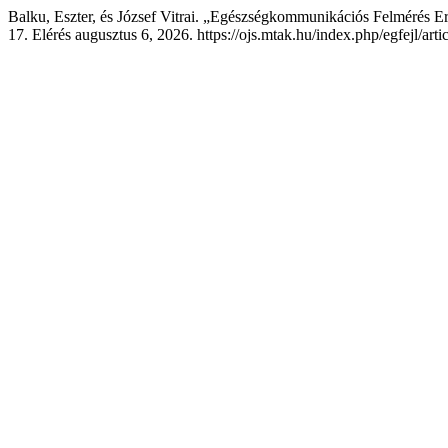
Balku, Eszter, és József Vitrai. „Egészségkommunikációs Felmérés Er
17. Elérés augusztus 6, 2026. https://ojs.mtak.hu/index.php/egfejl/art