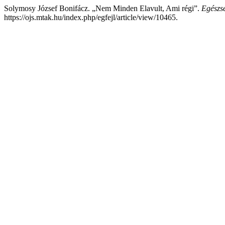
Solymosy József Bonifácz. „Nem Minden Elavult, Ami régi”.
Egészsé
https://ojs.mtak.hu/index.php/egfejl/article/view/10465.