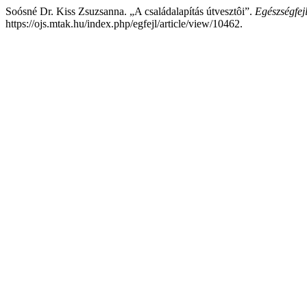
Soósné Dr. Kiss Zsuzsanna. „A családalapítás útvesztôi”.
Egészségfejl
https://ojs.mtak.hu/index.php/egfejl/article/view/10462.