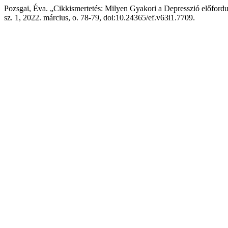
Pozsgai, Éva. „Cikkismertetés: Milyen Gyakori a Depresszió előford
sz. 1, 2022. március, o. 78-79, doi:10.24365/ef.v63i1.7709.