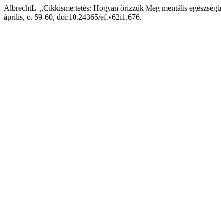
AlbrechtL. „Cikkismertetés: Hogyan őrizzük Meg mentális egészségün
április, o. 59-60, doi:10.24365/ef.v62i1.676.