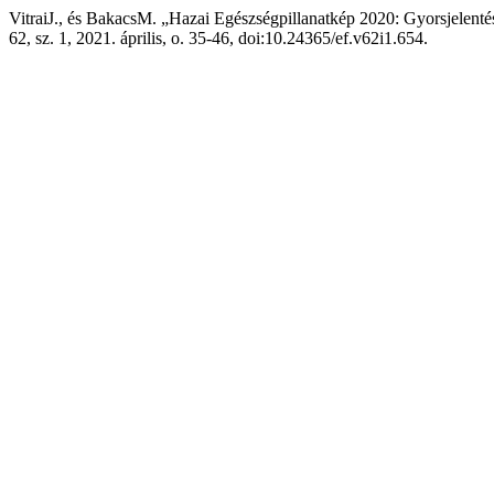
VitraiJ., és BakacsM. „Hazai Egészségpillanatkép 2020: Gyorsjelent
62, sz. 1, 2021. április, o. 35-46, doi:10.24365/ef.v62i1.654.