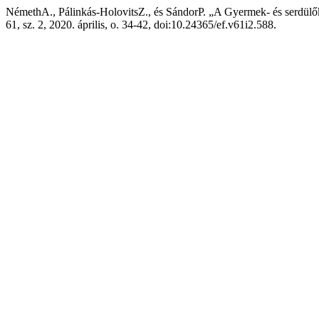
NémethA., Pálinkás-HolovitsZ., és SándorP. „A Gyermek- és serdülőko
61, sz. 2, 2020. április, o. 34-42, doi:10.24365/ef.v61i2.588.