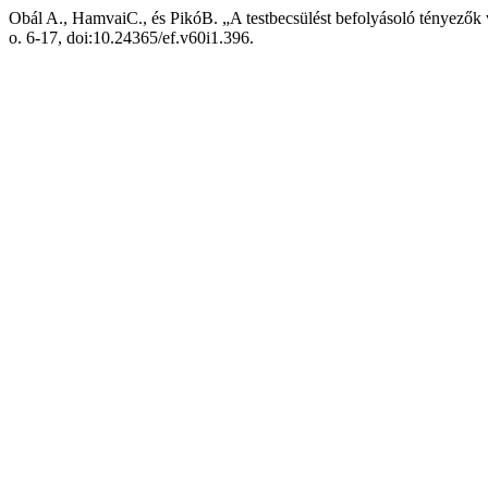
Obál A., HamvaiC., és PikóB. „A testbecsülést befolyásoló tényezők 
o. 6-17, doi:10.24365/ef.v60i1.396.