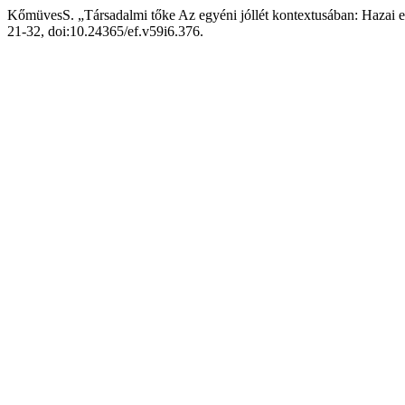
KőmüvesS. „Társadalmi tőke Az egyéni jóllét kontextusában: Hazai e
21-32, doi:10.24365/ef.v59i6.376.