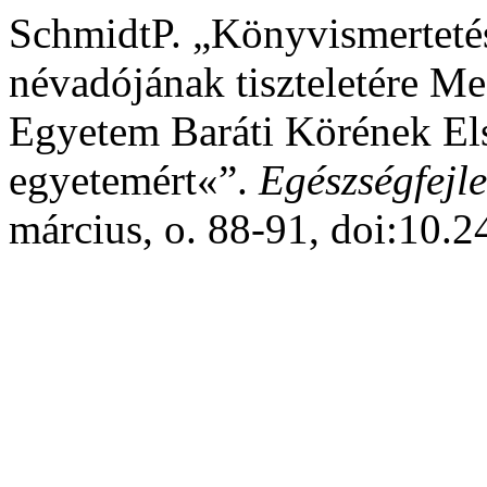
SchmidtP. „Könyvismerteté
névadójának tiszteletére M
Egyetem Baráti Körének El
egyetemért«”.
Egészségfejle
március, o. 88-91, doi:10.2