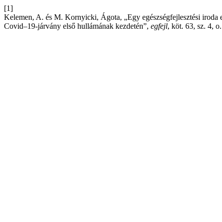
[1]
Kelemen, A. és M. Kornyicki, Ágota, „Egy egészségfejlesztési iroda 
Covid–19-járvány első hullámának kezdetén”,
egfejl
, köt. 63, sz. 4, 