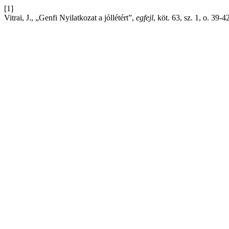
[1]
Vitrai, J., „Genfi Nyilatkozat a jóllétért”,
egfejl
, köt. 63, sz. 1, o. 39-