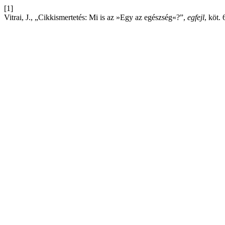
[1]
Vitrai, J., „Cikkismertetés: Mi is az »Egy az egészség«?”,
egfejl
, köt. 