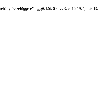
s néhány összefüggése”,
egfejl
, köt. 60, sz. 3, o. 16-19, ápr. 2019.