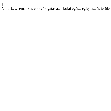
[1]
VitraiJ., „Tematikus cikkválogatás az iskolai egészségfejlesztés terüle