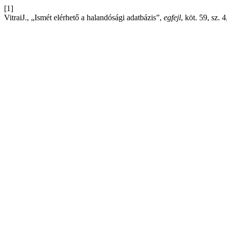
[1]
VitraiJ., „Ismét elérhető a halandósági adatbázis”,
egfejl
, köt. 59, sz. 