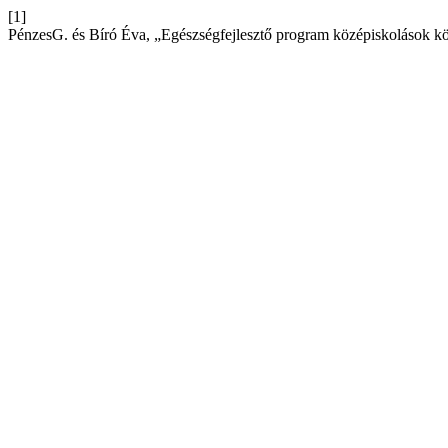
[1]
PénzesG. és Bíró Éva, „Egészségfejlesztő program középiskolások kö