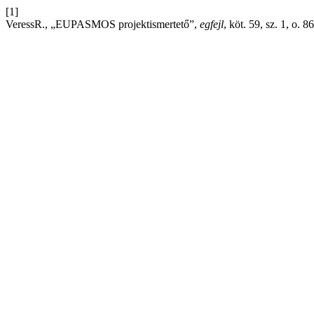
[1]
VeressR., „EUPASMOS projektismertető”,
egfejl
, köt. 59, sz. 1, o. 