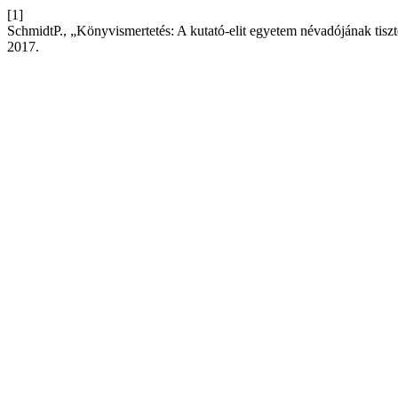
[1]
SchmidtP., „Könyvismertetés: A kutató-elit egyetem névadójának tis
2017.