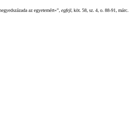
ő negyedszázada az egyetemért«”,
egfejl
, köt. 58, sz. 4, o. 88-91, márc.