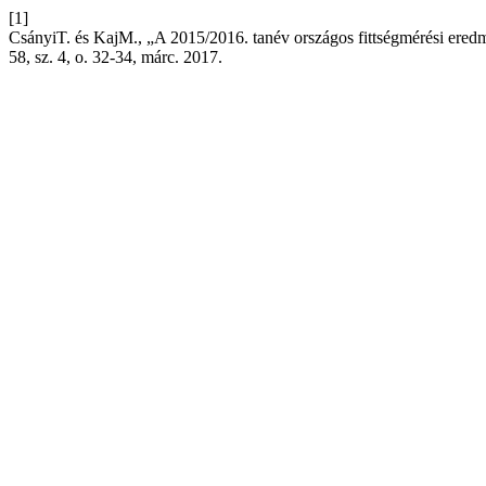
[1]
CsányiT. és KajM., „A 2015/2016. tanév országos fittségmérési ere
58, sz. 4, o. 32-34, márc. 2017.