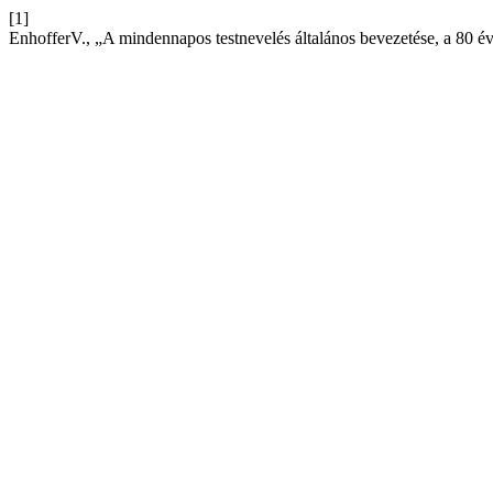
[1]
EnhofferV., „A mindennapos testnevelés általános bevezetése, a 80 évv