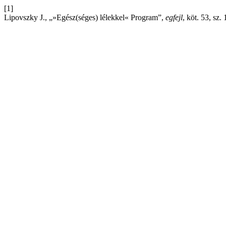
[1]
Lipovszky J., „»Egész(séges) lélekkel« Program”,
egfejl
, köt. 53, sz.