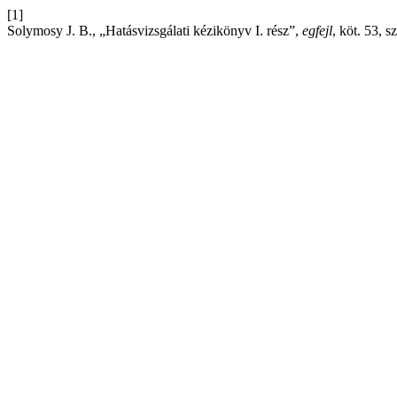
[1]
Solymosy J. B., „Hatásvizsgálati kézikönyv I. rész”,
egfejl
, köt. 53, s