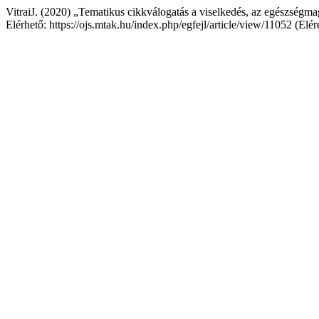
VitraiJ. (2020) „Tematikus cikkválogatás a viselkedés, az egészségmag
Elérhető: https://ojs.mtak.hu/index.php/egfejl/article/view/11052 (Elé