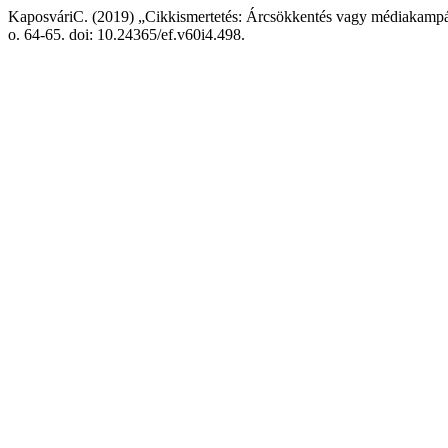
KaposváriC. (2019) „Cikkismertetés: Árcsökkentés vagy médiakampán
o. 64-65. doi: 10.24365/ef.v60i4.498.