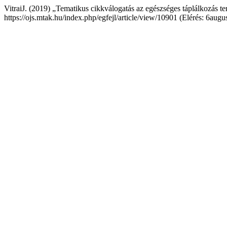
VitraiJ. (2019) „Tematikus cikkválogatás az egészséges táplálkozás te
https://ojs.mtak.hu/index.php/egfejl/article/view/10901 (Elérés: 6augu