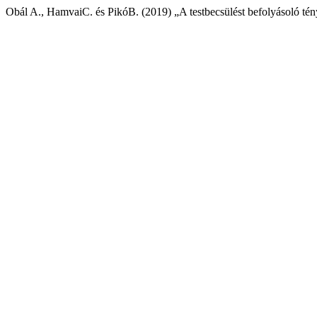
Obál A., HamvaiC. és PikóB. (2019) „A testbecsülést befolyásoló tén