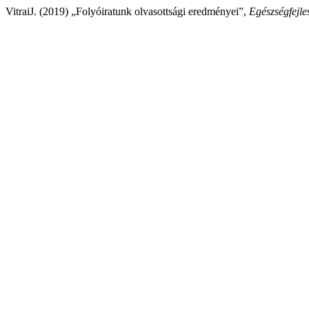
VitraiJ. (2019) „Folyóiratunk olvasottsági eredményei”,
Egészségfejle