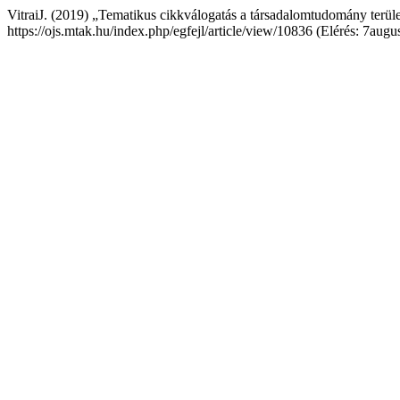
VitraiJ. (2019) „Tematikus cikkválogatás a társadalomtudomány terüle
https://ojs.mtak.hu/index.php/egfejl/article/view/10836 (Elérés: 7augu