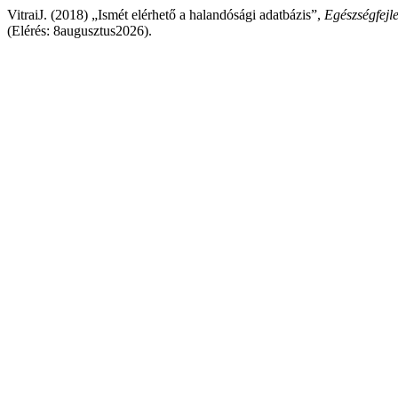
VitraiJ. (2018) „Ismét elérhető a halandósági adatbázis”,
Egészségfejle
(Elérés: 8augusztus2026).