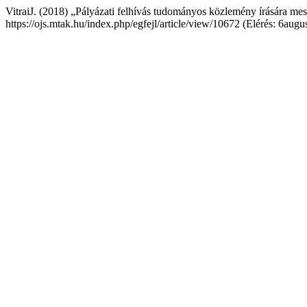
VitraiJ. (2018) „Pályázati felhívás tudományos közlemény írására me
https://ojs.mtak.hu/index.php/egfejl/article/view/10672 (Elérés: 6augu