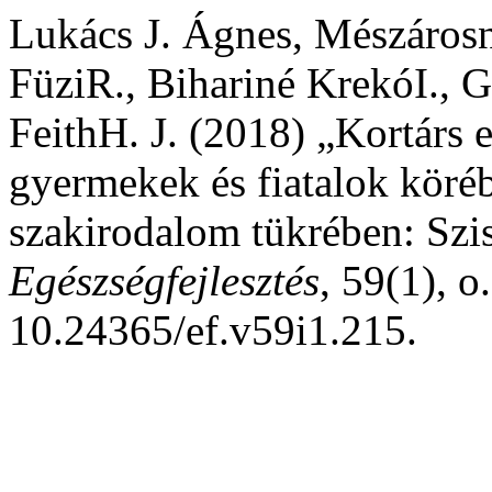
Lukács J. Ágnes, Mészárosn
FüziR., Bihariné KrekóI., G
FeithH. J. (2018) „Kortárs 
gyermekek és fiatalok köréb
szakirodalom tükrében: Szis
Egészségfejlesztés
, 59(1), o
10.24365/ef.v59i1.215.