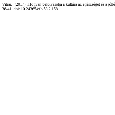
VitraiJ. (2017) „Hogyan befolyásolja a kultúra az egészséget és a jóllé
38-41. doi: 10.24365/ef.v58i2.158.