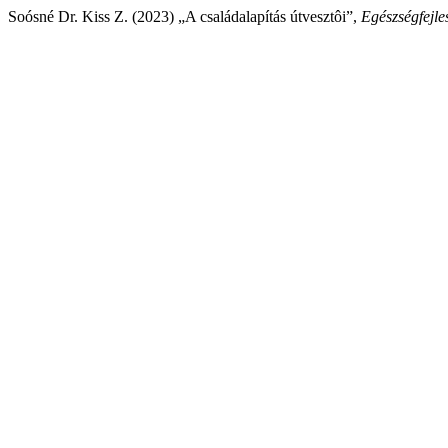
Soósné Dr. Kiss Z. (2023) „A családalapítás útvesztôi”,
Egészségfejle