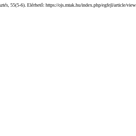
sztés
, 55(5-6). Elérhető: https://ojs.mtak.hu/index.php/egfejl/article/vi