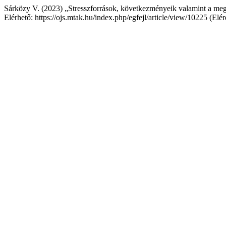
Sárközy V. (2023) „Stresszforrások, következményeik valamint a meg
Elérhető: https://ojs.mtak.hu/index.php/egfejl/article/view/10225 (Elé