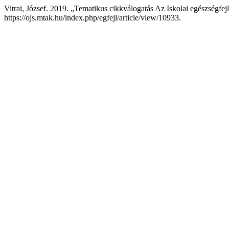
Vitrai, József. 2019. „Tematikus cikkválogatás Az Iskolai egészségfejl
https://ojs.mtak.hu/index.php/egfejl/article/view/10933.