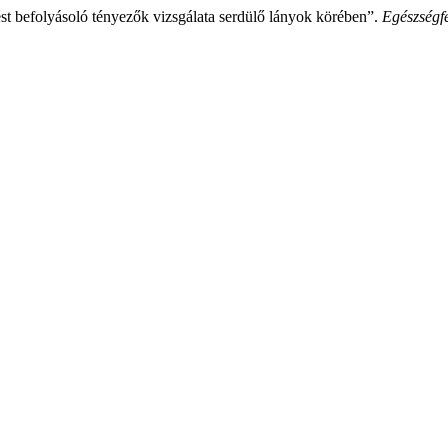
st befolyásoló tényezők vizsgálata serdülő lányok körében”.
Egészségfe