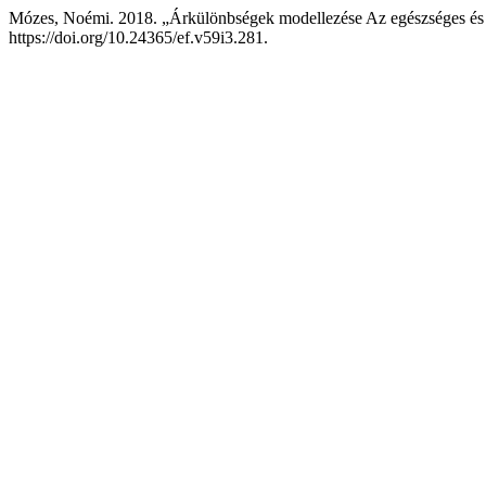
Mózes, Noémi. 2018. „Árkülönbségek modellezése Az egészséges és át
https://doi.org/10.24365/ef.v59i3.281.